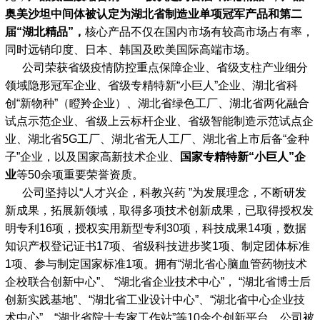
奥美沙坦中间体被认定为湖北省制造业单项冠军产品和第二
届“湖北精品”，
核心产品不仅在国内市场有较高市场占有率，
同时远销印度、日本、韩国及欧美国际高端市场。
公司荣获省级疫情防控重点保障企业、省级支柱产业细分
领域隐形冠军企业、省级专精特新“小巨人”企业、湖北省科
创“新物种”（瞪羚企业）、湖北省绿色工厂、湖北省两化融合
试点示范企业、省级上云标杆企业、省级智能制造示范试点企
业、湖北省5G工厂、湖北省无人工厂、湖北省上市后备“金种
子”企业，以及国家高新技术企业、
国家专精特新“小巨人”企
业
等50余项重要荣誉资质。
公司坚持以“人才兴企，科教兴药 ”为发展理念，不断研发
新成果，拓展新领域，取得多项技术创新成果，已取得授权发
明专利16项，授权实用新型专利30项，科技成果14项，数据
知识产权登记证书17项、省级科技进步奖1项、制定团体标准
1项、参与制定国家标准1项。拥有“湖北省心脑血管药物技术
企校联合创新中心”、 “湖北省企业技术中心”， “湖北省博士后
创新实践基地”、“湖北省工业设计中心”、“湖北省中心企业技
术中心”、“湖北省院士专家工作站”等10余个创新平台，公司被