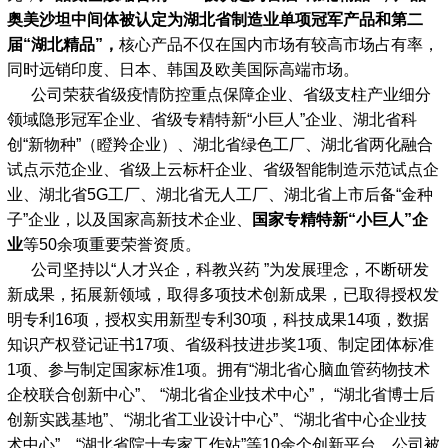
奥美沙坦中间体被认定为湖北省制造业单项冠军产品和第二
届“湖北精品”，
核心产品不仅在国内市场有较高市场占有率，
同时远销印度、日本、韩国及欧美国际高端市场。
公司荣获省级疫情防控重点保障企业、省级支柱产业细分
领域隐形冠军企业、省级专精特新“小巨人”企业、湖北省科
创“新物种”（瞪羚企业）、湖北省绿色工厂、湖北省两化融合
试点示范企业、省级上云标杆企业、省级智能制造示范试点企
业、湖北省5G工厂、湖北省无人工厂、湖北省上市后备“金种
子”企业，以及国家高新技术企业、
国家专精特新“小巨人”企
业
等50余项重要荣誉资质。
公司坚持以“人才兴企，科教兴药 ”为发展理念，不断研发
新成果，拓展新领域，取得多项技术创新成果，已取得授权发
明专利16项，授权实用新型专利30项，科技成果14项，数据
知识产权登记证书17项、省级科技进步奖1项、制定团体标准
1项、参与制定国家标准1项。拥有“湖北省心脑血管药物技术
企校联合创新中心”、 “湖北省企业技术中心”， “湖北省博士后
创新实践基地”、“湖北省工业设计中心”、“湖北省中心企业技
术中心”、“湖北省院士专家工作站”等10余个创新平台，公司被