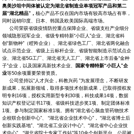
奥美沙坦中间体被认定为湖北省制造业单项冠军产品和第二
届“湖北精品”，
核心产品不仅在国内市场有较高市场占有率，
同时远销印度、日本、韩国及欧美国际高端市场。
公司荣获省级疫情防控重点保障企业、省级支柱产业细分
领域隐形冠军企业、省级专精特新“小巨人”企业、湖北省科
创“新物种”（瞪羚企业）、湖北省绿色工厂、湖北省两化融合
试点示范企业、省级上云标杆企业、省级智能制造示范试点企
业、湖北省5G工厂、湖北省无人工厂、湖北省上市后备“金种
子”企业，以及国家高新技术企业、
国家专精特新“小巨人”企
业
等50余项重要荣誉资质。
公司坚持以“人才兴企，科教兴药 ”为发展理念，不断研发
新成果，拓展新领域，取得多项技术创新成果，已取得授权发
明专利16项，授权实用新型专利30项，科技成果14项，数据
知识产权登记证书17项、省级科技进步奖1项、制定团体标准
1项、参与制定国家标准1项。拥有“湖北省心脑血管药物技术
企校联合创新中心”、 “湖北省企业技术中心”， “湖北省博士后
创新实践基地”、“湖北省工业设计中心”、“湖北省中心企业技
术中心”、“湖北省院士专家工作站”等10余个创新平台，公司被