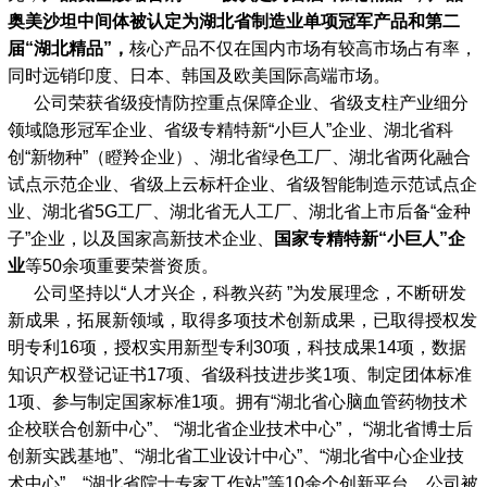
奥美沙坦中间体被认定为湖北省制造业单项冠军产品和第二
届“湖北精品”，
核心产品不仅在国内市场有较高市场占有率，
同时远销印度、日本、韩国及欧美国际高端市场。
公司荣获省级疫情防控重点保障企业、省级支柱产业细分
领域隐形冠军企业、省级专精特新“小巨人”企业、湖北省科
创“新物种”（瞪羚企业）、湖北省绿色工厂、湖北省两化融合
试点示范企业、省级上云标杆企业、省级智能制造示范试点企
业、湖北省5G工厂、湖北省无人工厂、湖北省上市后备“金种
子”企业，以及国家高新技术企业、
国家专精特新“小巨人”企
业
等50余项重要荣誉资质。
公司坚持以“人才兴企，科教兴药 ”为发展理念，不断研发
新成果，拓展新领域，取得多项技术创新成果，已取得授权发
明专利16项，授权实用新型专利30项，科技成果14项，数据
知识产权登记证书17项、省级科技进步奖1项、制定团体标准
1项、参与制定国家标准1项。拥有“湖北省心脑血管药物技术
企校联合创新中心”、 “湖北省企业技术中心”， “湖北省博士后
创新实践基地”、“湖北省工业设计中心”、“湖北省中心企业技
术中心”、“湖北省院士专家工作站”等10余个创新平台，公司被