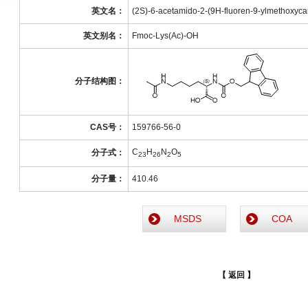
英文名：
(2S)-6-acetamido-2-(9H-fluoren-9-ylmethoxyc
英文别名：
Fmoc-Lys(Ac)-OH
分子结构图：
CAS号：
159766-56-0
C
H
N
O
分子式：
23
26
2
5
分子量：
410.46
MSDS
COA
【 返回 】