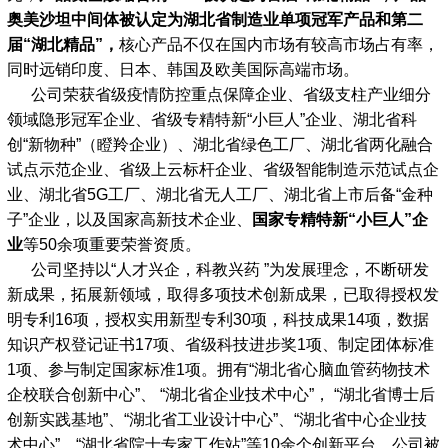
奥美沙坦中间体被认定为湖北省制造业单项冠军产品和第二
届“湖北精品”，
核心产品不仅在国内市场有较高市场占有率，
同时远销印度、日本、韩国及欧美国际高端市场。
公司荣获省级疫情防控重点保障企业、省级支柱产业细分
领域隐形冠军企业、省级专精特新“小巨人”企业、湖北省科
创“新物种”（瞪羚企业）、湖北省绿色工厂、湖北省两化融合
试点示范企业、省级上云标杆企业、省级智能制造示范试点企
业、湖北省5G工厂、湖北省无人工厂、湖北省上市后备“金种
子”企业，以及国家高新技术企业、
国家专精特新“小巨人”企
业
等50余项重要荣誉资质。
公司坚持以“人才兴企，科教兴药 ”为发展理念，不断研发
新成果，拓展新领域，取得多项技术创新成果，已取得授权发
明专利16项，授权实用新型专利30项，科技成果14项，数据
知识产权登记证书17项、省级科技进步奖1项、制定团体标准
1项、参与制定国家标准1项。拥有“湖北省心脑血管药物技术
企校联合创新中心”、 “湖北省企业技术中心”， “湖北省博士后
创新实践基地”、“湖北省工业设计中心”、“湖北省中心企业技
术中心”、“湖北省院士专家工作站”等10余个创新平台，公司被