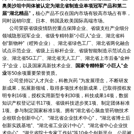
奥美沙坦中间体被认定为湖北省制造业单项冠军产品和第二
届“湖北精品”，
核心产品不仅在国内市场有较高市场占有率，
同时远销印度、日本、韩国及欧美国际高端市场。
公司荣获省级疫情防控重点保障企业、省级支柱产业细分
领域隐形冠军企业、省级专精特新“小巨人”企业、湖北省科
创“新物种”（瞪羚企业）、湖北省绿色工厂、湖北省两化融合
试点示范企业、省级上云标杆企业、省级智能制造示范试点企
业、湖北省5G工厂、湖北省无人工厂、湖北省上市后备“金种
子”企业，以及国家高新技术企业、
国家专精特新“小巨人”企
业
等50余项重要荣誉资质。
公司坚持以“人才兴企，科教兴药 ”为发展理念，不断研发
新成果，拓展新领域，取得多项技术创新成果，已取得授权发
明专利16项，授权实用新型专利30项，科技成果14项，数据
知识产权登记证书17项、省级科技进步奖1项、制定团体标准
1项、参与制定国家标准1项。拥有“湖北省心脑血管药物技术
企校联合创新中心”、 “湖北省企业技术中心”， “湖北省博士后
创新实践基地”、“湖北省工业设计中心”、“湖北省中心企业技
术中心”、“湖北省院士专家工作站”等10余个创新平台，公司被