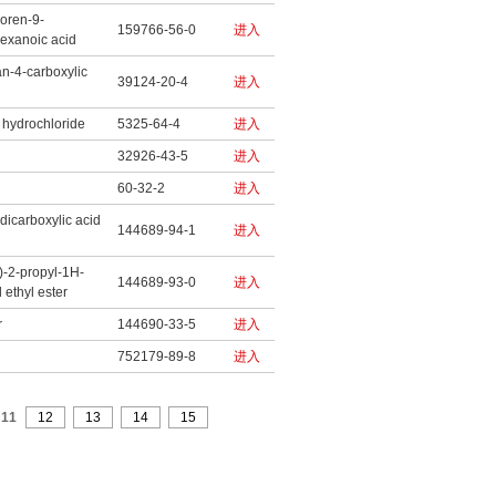
oren-9-
159766-56-0
进入
exanoic acid
n-4-carboxylic
39124-20-4
进入
hydrochloride
5325-64-4
进入
32926-43-5
进入
60-32-2
进入
dicarboxylic acid
144689-94-1
进入
)-2-propyl-1H-
144689-93-0
进入
 ethyl ester
r
144690-33-5
进入
752179-89-8
进入
11
12
13
14
15