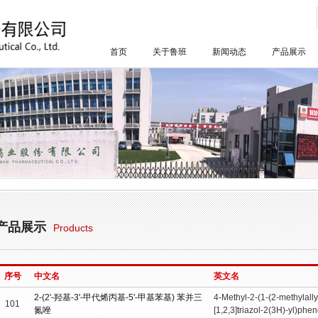
首页
关于鲁班
新闻动态
产品展示
产品展示
Products
序号
中文名
英文名
2-(2'-羟基-3'-甲代烯丙基-5'-甲基苯基) 苯并三
4-Methyl-2-(1-(2-methylall
101
氮唑
[1,2,3]triazol-2(3H)-yl)phen