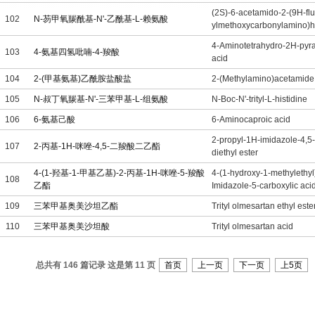
(2S)-6-acetamido-2-(9H-flu
102
N-芴甲氧羰酰基-N'-乙酰基-L-赖氨酸
ylmethoxycarbonylamino)h
4-Aminotetrahydro-2H-pyra
103
4-氨基四氢吡喃-4-羧酸
acid
104
2-(甲基氨基)乙酰胺盐酸盐
2-(Methylamino)acetamide 
105
N-叔丁氧羰基-N'-三苯甲基-L-组氨酸
N-Boc-N'-trityl-L-histidine
106
6-氨基己酸
6-Aminocaproic acid
2-propyl-1H-imidazole-4,5-
107
2-丙基-1H-咪唑-4,5-二羧酸二乙酯
diethyl ester
4-(1-羟基-1-甲基乙基)-2-丙基-1H-咪唑-5-羧酸
4-(1-hydroxy-1-methylethyl
108
乙酯
Imidazole-5-carboxylic acid
109
三苯甲基奥美沙坦乙酯
Trityl olmesartan ethyl este
110
三苯甲基奥美沙坦酸
Trityl olmesartan acid
总共有 146 篇记录 这是第 11 页
首页
上一页
下一页
上5页